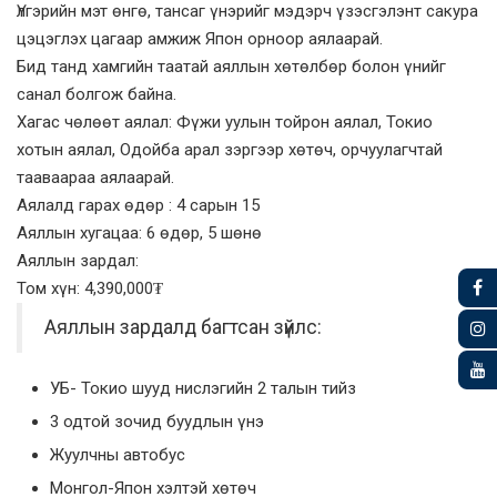
Үлгэрийн мэт өнгө, тансаг үнэрийг мэдэрч үзэсгэлэнт сакура
цэцэглэх цагаар амжиж Япон орноор аялаарай.
Бид танд хамгийн таатай аяллын хөтөлбөр болон үнийг
санал болгож байна.
Хагас чөлөөт аялал: Фүжи уулын тойрон аялал, Токио
хотын аялал, Одойба арал зэргээр хөтөч, орчуулагчтай
тааваараа аялаарай.
Аялалд гарах өдөр : 4 сарын 15
Аяллын хугацаа: 6 өдөр, 5 шөнө
Аяллын зардал:
Том хүн: 4,390,000₮
Аяллын зардалд багтсан зүйлс:
УБ- Токио шууд нислэгийн 2 талын тийз
3 одтой зочид буудлын үнэ
Жуулчны автобус
Монгол-Япон хэлтэй хөтөч