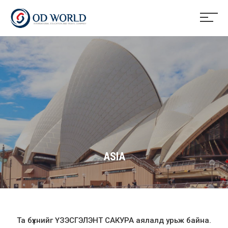
ASIA
Та бүхнийг ҮЗЭСГЭЛЭНТ САКУРА аялалд урьж байна.