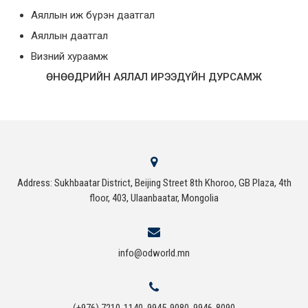
Аяллын иж бүрэн даатгал
Аяллын даатгал
Визний хураамж
ӨНӨӨДРИЙН АЯЛАЛ ИРЭЭДҮЙН ДУРСАМЖ
Address: Sukhbaatar District, Beijing Street 8th Khoroo, GB Plaza, 4th
floor, 403, Ulaanbaatar, Mongolia
info@odworld.mn
(+976) 7210-1140, 9945-9080, 9946-8090