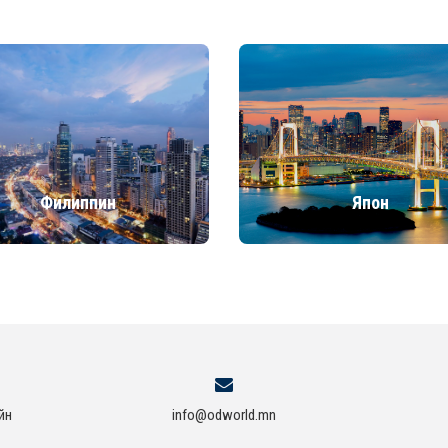
Филиппин
Япон
йн
info@odworld.mn