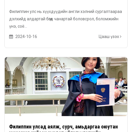
Филиппин улс нь хүүхдүүдийн англи хэлний сургалтаараа
дэлхийд алдартай бөгөөд чанартай боловсрол, боломжийн
үнэ, соё...
2024-10-16
Цааш үзэх
Филиппин улсад аялж, сурч, амьдаргаа оюутан