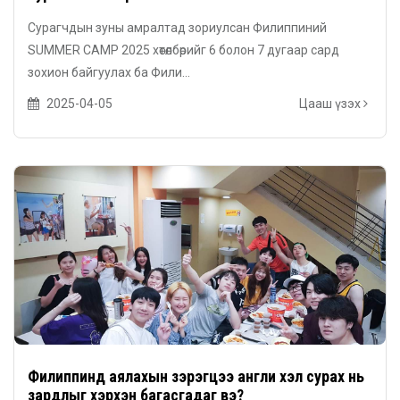
Сурагчдын зуны амралтад зориулсан Филиппиний
SUMMER CAMP 2025 хөтөлбөрийг 6 болон 7 дугаар сард
зохион байгуулах ба Фили...
2025-04-05
Цааш үзэх
Филиппинд аялахын зэрэгцээ англи хэл сурах нь
зардлыг хэрхэн багасгадаг вэ?