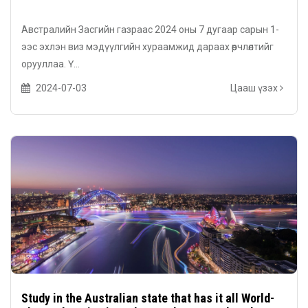
Австралийн Засгийн газраас 2024 оны 7 дугаар сарын 1-
ээс эхлэн виз мэдүүлгийн хураамжид дараах өөрчлөлтийг
орууллаа. Ү...
2024-07-03
Цааш үзэх
Study in the Australian state that has it all World-