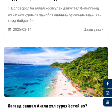
1. Боловсрол ба аялал хослуулах давуу тал Филиппинд
англи хэл сурах нь ердийн гадаадад суралцах зардлаас
хямд байдаг бө...
2025-02-14
Цааш үзэх
Яагаад заавал Англи хэл сурах ёстой вэ?