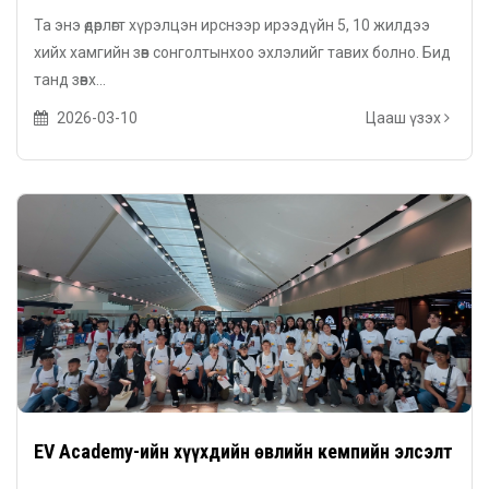
ХОТОД БОЛНО
Та энэ өдөрлөгт хүрэлцэн ирснээр ирээдүйн 5, 10 жилдээ
хийх хамгийн зөв сонголтынхоо эхлэлийг тавих болно. Бид
танд зөвх...
2026-03-10
Цааш үзэх
EV Academy-ийн хүүхдийн өвлийн кемпийн элсэлт