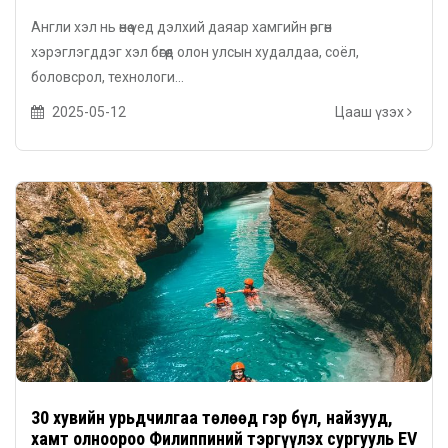
Англи хэл нь өнөө үед дэлхий даяар хамгийн өргөн
хэрэглэгддэг хэл бөгөөд олон улсын худалдаа, соёл,
боловсрол, технологи...
2025-05-12
Цааш үзэх
30 хувийн урьдчилгаа төлөөд гэр бүл, найзууд,
хамт олноороо Филиппиний тэргүүлэх сургууль EV