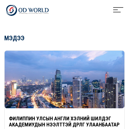
МЭДЭЭ
ФИЛИППИН УЛСЫН АНГЛИ ХЭЛНИЙ ШИЛДЭГ
АКАДЕМИУДЫН НЭЭЛТТЭЙ ӨДӨРЛӨГ УЛААНБААТАР