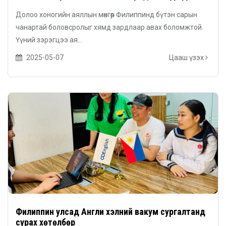
academy | CIA -д аялангаа англи хэл сурах
Долоо хоногийн аяллын мөнгөөр Филиппинд бүтэн сарын
боломжтой
чанартай боловсролыг хямд зардлаар авах боломжтой.
Үүний зэрэгцээ ая...
2025-05-07
Цааш үзэх
Филиппин улсад Англи хэлний вакум сургалтанд
сурах хөтөлбөр