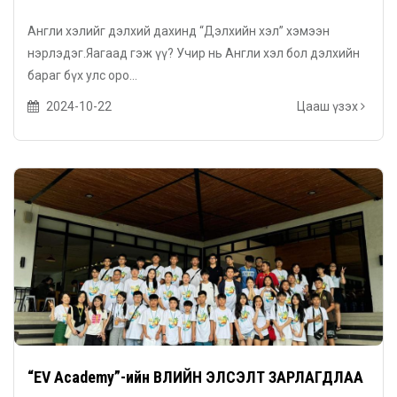
Англи хэлийг дэлхий дахинд “Дэлхийн хэл” хэмээн
нэрлэдэг.Яагаад гэж үү? Учир нь Англи хэл бол дэлхийн
бараг бүх улс оро...
2024-10-22
Цааш үзэх
“EV Academy”-ийн ӨВЛИЙН ЭЛСЭЛТ ЗАРЛАГДЛАА