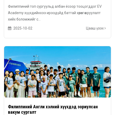
Филиппиний топ сургуульд албан ёсоор тооцогддог EV
Academy хүүхдийнхээ ирээдүйд баттай хөрөнгө оруулалт
хийх боломжийг с...
2025-10-02
Цааш үзэх
Филиппиний Англи хэлний хүүхдэд зориулсан
вакум сургалт