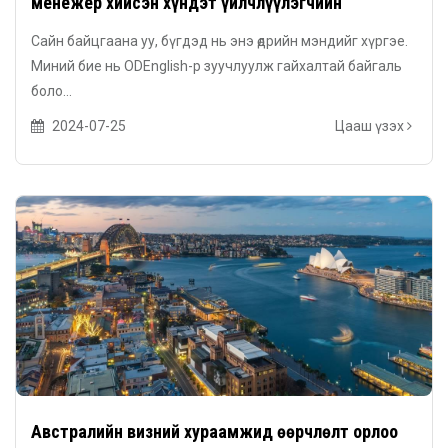
менежер хийсэн хүндэт үйлчлүүлэгчийн
сэтгэгдэл
Сайн байцгаана уу, бүгдэд нь энэ өдрийн мэндийг хүргэе.
Миний бие нь ODEnglish-р зуучлуулж гайхалтай байгаль
боло...
2024-07-25
Цааш үзэх
Австралийн визний хураамжид өөрчлөлт орлоо