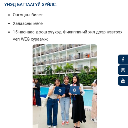
ҮНЭД БАГТААГҮЙ ЗҮЙЛС:
Онгоцны билет
Халаасны мөнгө
15 наснаас доош хүүхэд Филиппиний хил дээр нэвтрэх
үеп WEG хураамж.