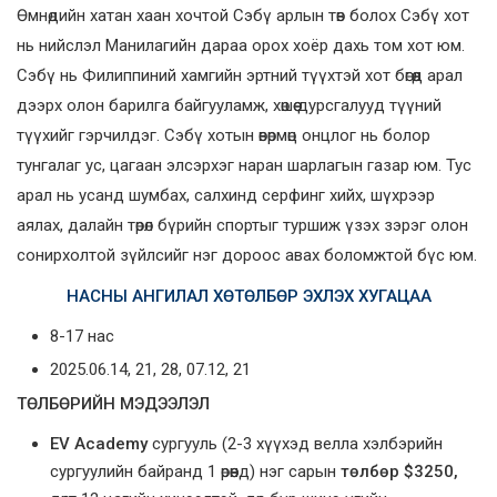
Өмнөдийн хатан хаан хочтой Сэбү арлын төв болох Сэбү хот
нь нийслэл
Манилагийн дараа орох хоёр дахь том хот юм.
Сэбү нь Филиппиний хамгийн эртний түүхтэй хот бөгөөд арал
дээрх олон барилга байгууламж, хөшөө дурсгалууд түүний
түүхийг гэрчилдэг. Сэбү хотын өвөрмөц онцлог нь болор
тунгалаг ус, цагаан элсэрхэг наран шарлагын газар юм. Тус
арал нь усанд шумбах, салхинд серфинг хийх, шүхрээр
аялах, далайн төрөл бүрийн спортыг туршиж үзэх зэрэг олон
сонирхолтой зүйлсийг нэг дороос авах боломжтой бүс юм.
НАСНЫ АНГИЛАЛ
ХӨТӨЛБӨР ЭХЛЭХ ХУГАЦАА
8-17 нас
2025.06.14, 21, 28, 07.12, 21
ТӨЛБӨРИЙН МЭДЭЭЛЭЛ
EV Academy
сургууль
(2-3 хүүхэд велла хэлбэрийн
сургуулийн байранд 1 өрөөнд) нэг сарын
төлбөр $
3250
,