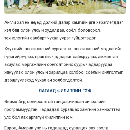
Англи хэл нь өнөө үед дэлхий даяар хамгийн өргөн хэрэглэгддэг
хэл бөгөөд олон улсын худалдаа, соёл, боловсрол,
технологийн салбарт чухал үүрэг гүйцэтгэдэг.
Хүүхдийн англи хэлний сургалт нь англи хэлний мэдлэгийг
гүнзгийрүүлэх, практик чадварыг сайжруулах, амжилтаа
ахиулах, мэргэжлийн сонголт хийх суурь чадваруудаа
хөгжүүлэх, олон улсын харилцаа холбоо, соёлын ойлголтыг
дээшлүүлэхэд чухал ач холбогдолтой.
ЯАГААД ФИЛИППИН ГЭЖ
Өвөрмөц бөгөөд сонирхолтой ганцаарчилсан хичээлийн
программуудтай. Гадаадад суралцах хамгийн хэмнэлттэй
улс бол яах аргагүй Филиппин юм.
Европ, Америк улс нь гадаадад суралцах зах зээлд