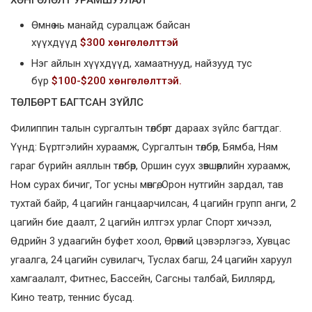
ХӨНГӨЛӨЛТ УРАМШУУЛАЛ
Өмнө нь манайд суралцаж байсан
хүүхдүүд
$3
00
хөнгөлөлттэй
Нэг айлын хүүхдүүд, хамаатнууд, найзууд тус
бүр
$
100-$200
хөнгөлөлттэй.
ТӨЛБӨРТ БАГТСАН ЗҮЙЛС
Филиппин талын сургалтын төлбөрт дараах зүйлс багтдаг.
Үүнд: Бүртгэлийн хураамж, Сургалтын төлбөр, Бямба, Ням
гараг бүрийн аяллын төлбөр, Оршин суух зөвшөөрлийн хураамж,
Ном сурах бичиг, Тог усны мөнгө, Орон нутгийн зардал, тав
тухтай байр, 4 цагийн ганцаарчилсан, 4 цагийн групп анги, 2
цагийн бие даалт, 2 цагийн илтгэх урлаг Спорт хичээл,
Өдрийн 3 удаагийн буфет хоол, Өрөөний цэвэрлэгээ, Хувцас
угаалга, 24 цагийн сувилагч, Туслах багш, 24 цагийн харуул
хамгаалалт, Фитнес, Бассейн, Сагсны талбай, Биллярд,
Кино театр, теннис бусад.