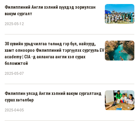
Филиппиний Англи хэлний хүүхдэд зориулсан
вакум сургалт
2025-05-12
30 хувийн урьдчилгаа төлөөд гэр бүл, найзууд,
хамт олноороо Филиппиний тэргүүлэх сургууль EV
academy | CIA -д аялангаа англи хэл сурах
боломжтой
2025-05-07
Филиппин улсад Англи хэлний вакум сургалтанд
сурах хөтөлбөр
2025-04-05