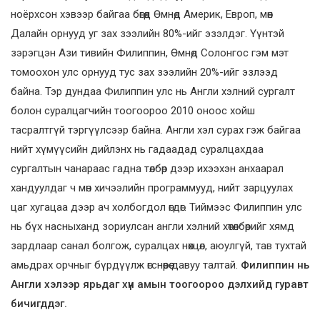
ноёрхсон хэвээр байгаа бөгөөд Өмнөд Америк, Европ, мөн
Далайн орнууд уг зах зээлийн 80%-ийг эзэлдэг. Үүнтэй
зэрэгцэн Ази тивийн Филиппин, Өмнөд Солонгос гэм мэт
томоохон улс орнууд тус зах зээлийн 20%-ийг эзлээд
байна. Тэр дундаа Филиппин улс нь Англи хэлний сургалт
болон суралцагчийн тоогоороо 2010 оноос хойш
тасралтгүй тэргүүлсээр байна. Англи хэл сурах гэж байгаа
нийт хүмүүсийн дийлэнх нь гадаадад суралцахдаа
сургалтын чанараас гадна төлбөр дээр ихээхэн анхаарал
хандуулдаг ч мөн хичээлийн программууд, нийт зарцуулах
цаг хугацаа дээр ач холбогдол өгдөг. Тиймээс Филиппин улс
нь бүх насныханд зориулсан англи хэлний хөтөлбөрийг хямд
зардлаар санал болгож, суралцах нөхцөл, аюулгүй, тав тухтай
амьдрах орчныг бүрдүүлж өгснөөрөө давуу талтай.
Филиппин нь
Англи хэлээр ярьдаг хүн амын тоогоороо дэлхийд гуравт
бичигддэг.