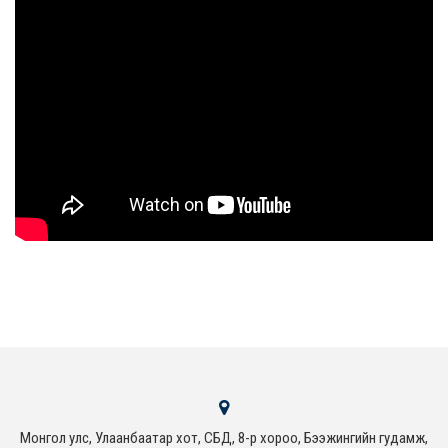
Монгол улс, Улаанбаатар хот, СБД, 8-р хороо, Бээжингийн гудамж,