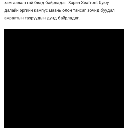
хамгаалалттай бүсэд байрладаг. Харин Seafront буюу
далайн эргийн кампус маань олон тансаг зочид буудал
амралтын газруудын дунд байрладаг.