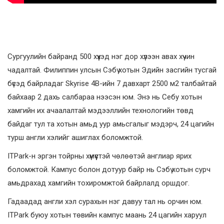
Сургуулийн байранд 500 хүүхэд нэг дор хүлээн авах хүчин
чадалтай. Филиппин улсын Сэбү хотын Эдийн засгийн тусгай
бүсэд байрладаг Skyrise 4B-ийн 7 давхарт 2500 м2 талбайтай
байхаар 2 дахь салбараа нээсэн юм. Энэ нь Себу хотын
хамгийн их ачаалалтай мэдээллийн технологийн төвд
байдаг тул та хотын амьд уур амьсгалыг мэдэрч, 24 цагийн
турш англи хэлийг ашиглах боломжтой.
ITPark-н эргэн тойрны хүмүүстэй чөлөөтэй англиар ярих
боломжтой. Кампус болон дотуур байр нь Сэбү хотын сурч
амьдрахад хамгийн тохиромжтой байрлалд оршдог.
Гадаадад англи хэл сурахын нэг давуу тал нь орчин юм.
ITPark буюу хотын төвийн кампус маань 24 цагийн харуул