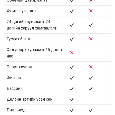
Өрөөний цэвэрлэгээ
Хувцас угаалга
24 цагийн сувилагч, 24
цагийн харуул хамгаалалт
Туслах багш
Хил дээрх хураамж 15 доош
нас
Спорт хичээл
Фитнес
Бассейн
Далайн эргийн усан сан
Билльярд