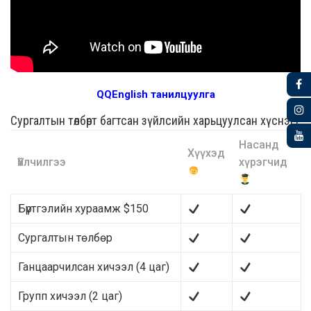
QQEnglish танилцуулга
Сургалтын төлбөрт багтсан зүйлсийн харьцуулсан хүснэгт
Насанд
Хүүхэд
Үйлчилгээ
хүрэгчид
Бүртгэлийн хураамж $150
Сургалтын төлбөр
Ганцаарчилсан хичээл (4 цаг)
Групп хичээл (2 цаг)