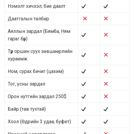
Нэмэлт хичээл, бие даалт
Даатгалын төлбөр
Аяллын зардал (Бямба, Ням
гараг бүр)
Түр оршин суух зөвшөөрлийн
хураамж
Ном, сурах бичиг (цахим)
Тог, усны зардал
Орон нутгийн зардал 250$
Байр (тав тухтай)
Хоол (Өдрийн 3 удаа, буфет)