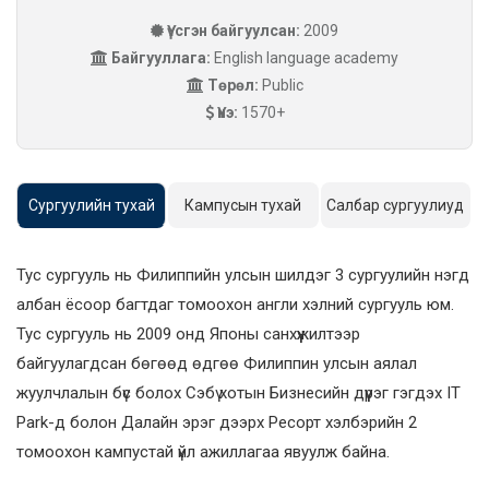
Үүсгэн байгуулсан:
2009
Байгууллага:
English language academy
Төрөл:
Public
Үнэ:
1570+
Сургуулийн тухай
Кампусын тухай
Салбар сургуулиуд
Тус сургууль нь Филиппийн улсын шилдэг 3 сургуулийн нэгд
албан ёсоор багтдаг томоохон англи хэлний сургууль юм.
Тус сургууль нь 2009 онд Японы санхүүжилтээр
байгуулагдсан бөгөөд өдгөө Филиппин улсын аялал
жуулчлалын бүс болох Сэбү хотын Бизнесийн дүүрэг гэгдэх IT
Park-д болон Далайн эрэг дээрх Ресорт хэлбэрийн 2
томоохон кампустай үйл ажиллагаа явуулж байна.