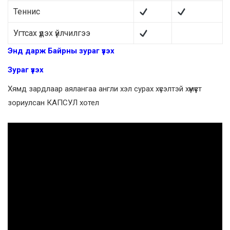
Теннис
Угтсах үдэх үйлчилгээ
Энд дарж Байрны зураг үзэх
Зураг үзэх
Хямд зардлаар аялангаа англи хэл сурах хүсэлтэй хүмүүст
зориулсан КАПСУЛ хотел