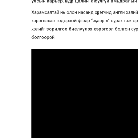
улсын карьер
,
өндөр цалин
,
аюулгүй амьдралын
Харамсалтай нь олон насанд хүрэгчид англи хэли
хэрэглэхээ тодорхойгүйгээр “зүгээр л” сурах гэж 
хэлийг
зорилгоо биелүүлэх хэрэгсэл
болгон сура
болгоорой.