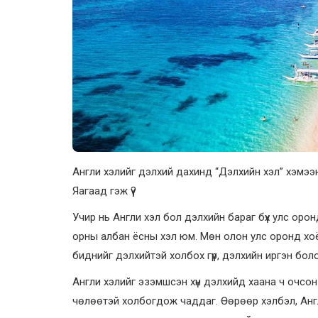
Англи хэлийг дэлхий дахинд “Дэлхийн хэл” хэмээ
Яагаад гэж үү?
Учир нь Англи хэл бол дэлхийн бараг бүх улс ор
орны албан ёсны хэл юм. Мөн олон улс оронд хоё
биднийг дэлхийтэй холбох гүүр, дэлхийн иргэн бол
Англи хэлийг эзэмшсэн хүн дэлхийд хаана ч очсо
чөлөөтэй холбогдож чаддаг. Өөрөөр хэлбэл, Анг