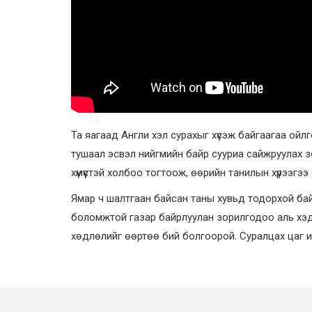
Та яагаад Англи хэл сурахыг хүсэж байгаагаа ойл
тушаал эсвэл нийгмийн байр сууриа сайжруулах зо
хүмүүстэй холбоо тогтоож, өөрийн танилын хүрээгэ
Ямар ч шалтгаан байсан таны хувьд тодорхой бай
боломжтой газар байрлуулан зорилгодоо аль хэди
хөдлөлийг өөртөө бий болгоорой. Суралцах цаг и