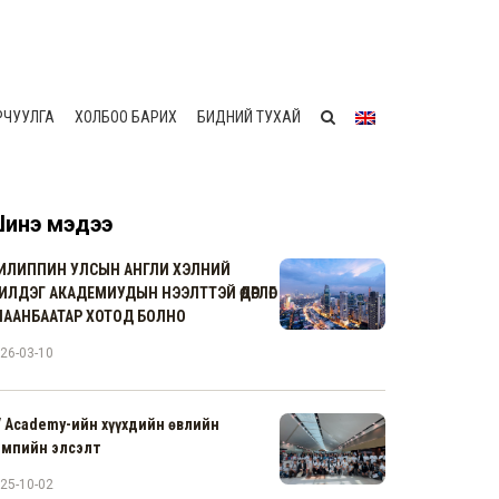
РЧУУЛГА
ХОЛБОО БАРИХ
БИДНИЙ ТУХАЙ
инэ мэдээ
ИЛИППИН УЛСЫН АНГЛИ ХЭЛНИЙ
ИЛДЭГ АКАДЕМИУДЫН НЭЭЛТТЭЙ ӨДӨРЛӨГ
ЛААНБААТАР ХОТОД БОЛНО
26-03-10
V Academy-ийн хүүхдийн өвлийн
емпийн элсэлт
25-10-02