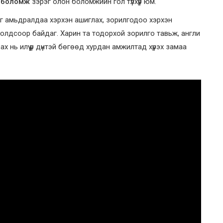
 боломж
зэрэг олон боломжийн гол түлхүүр юм.
йг амьдралдаа хэрхэн ашиглах, зорилгодоо хэрхэн
оролдсоор байдаг. Харин та тодорхой зорилго тавьж, англи
х нь илүү үр дүнтэй бөгөөд хурдан амжилтад хүрэх замаа