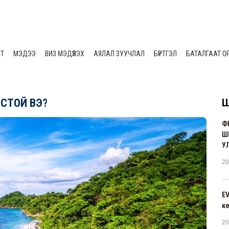
ЛТ
МЭДЭЭ
ВИЗ МЭДҮҮЛЭХ
АЯЛАЛ ЗУУЧЛАЛ
БҮРТГЭЛ
БАТАЛГААТ О
ЁСТОЙ ВЭ?
Ш
Ф
Ш
У
20
E
к
20