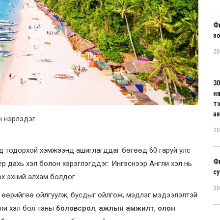
Ф
зо
20
30
н
тэ
ая
н нэрлэдэг.
20
онд тодорхой хэмжээнд ашиглагддаг бөгөөд 60 гаруй улс
Ф
р дахь хэл болон хэрэглэгддэг. Ингэснээр Англи хэл нь
су
ох эхний алхам болдог.
20
н өөрийгөө ойлгуулж, бусдыг ойлгож, мэдлэг мэдээлэлтэй
ли хэл бол таны
боловсрол
,
ажлын амжилт
,
олон