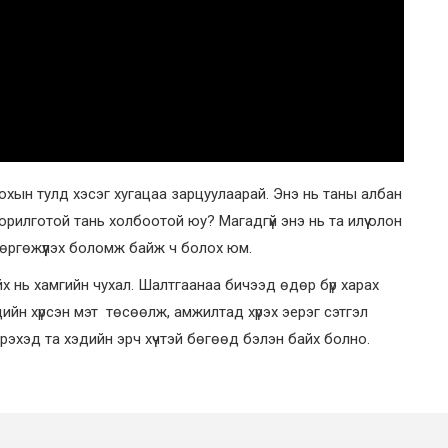
гохын тулд хэсэг хугацаа зарцуулаарай. Энэ нь таны албан
рилготой тань холбоотой юу? Магадгүй энэ нь та илүү олон
э өргөжүүлэх боломж байж ч болох юм.
х нь хамгийн чухал. Шалтгаанаа бичээд өдөр бүр харах
йн хүрсэн мэт төсөөлж, амжилтад хүрэх эерэг сэтгэл
рэхэд та хэдийн эрч хүчтэй бөгөөд бэлэн байх болно.