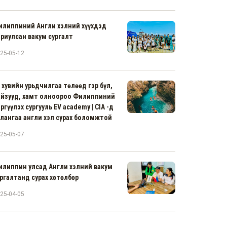
илиппиний Англи хэлний хүүхдэд
риулсан вакум сургалт
25-05-12
 хувийн урьдчилгаа төлөөд гэр бүл,
айзууд, хамт олноороо Филиппиний
ргүүлэх сургууль EV academy | CIA -д
лангаа англи хэл сурах боломжтой
25-05-07
илиппин улсад Англи хэлний вакум
ргалтанд сурах хөтөлбөр
25-04-05