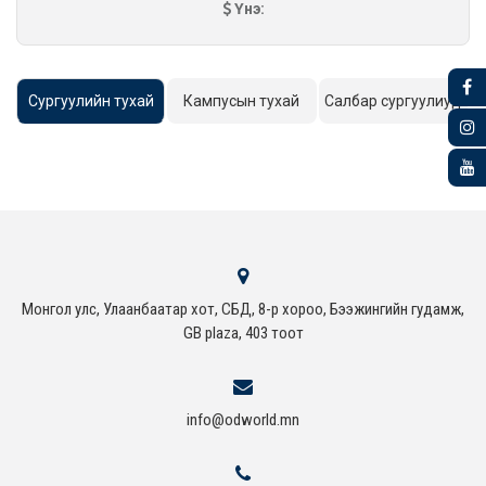
Үнэ:
Сургуулийн тухай
Кампусын тухай
Салбар сургуулиуд
Монгол улс, Улаанбаатар хот, СБД, 8-р хороо, Бээжингийн гудамж,
GB plaza, 403 тоот
info@odworld.mn