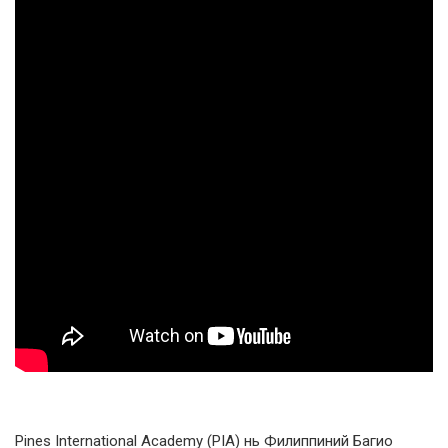
Pines International Academy (PIA) нь Филиппиний Багио