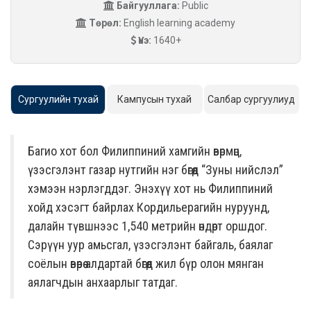
Байгууллага:
Public
Төрөл:
English learning academy
Үнэ:
1640+
Сургуулийн тухай
Кампусын тухай
Салбар сургуулиуд
Багио хот бол Филиппиний хамгийн өвөрмөц,
үзэсгэлэнт газар нутгийн нэг бөгөөд “Зуны нийслэл”
хэмээн нэрлэгддэг. Энэхүү хот нь Филиппиний
хойд хэсэгт байрлах Кордильерагийн нуруунд,
далайн түвшнээс 1,540 метрийн өндөрт оршдог.
Сэрүүн уур амьсгал, үзэсгэлэнт байгаль, баялаг
соёлын өвөөрөө алдартай бөгөөд жил бүр олон мянган
аялагчдын анхаарлыг татдаг.