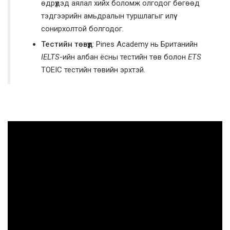
өдрүүдэд аялал хийх боломж олгодог бөгөөд
тэдгээрийн амьдралын туршлагыг илүү
сонирхолтой болгодог.
Тестийн төвүүд
: Pines Academy нь Британийн
IELTS
-ийн албан ёсны тестийн төв болон
ETS
TOEIC тестийн төвийн эрхтэй.