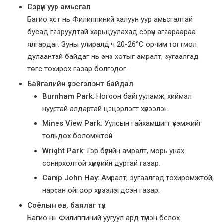
Сэрүүн уур амьсгал
Багио хот нь Филиппиний халуун уур амьсгалтай
бусад газруудтай харьцуулахад сэрүүн агаараараа
ялгардаг. Зуны улиралд ч 20-26°C орчим тогтмол
дулаантай байдаг нь энэ хотыг амралт, зугаалгад
төгс тохирох газар болгодог.
Байгалийн үзэсгэлэнт байдал
Burnham Park
: Ногоон байгууламж, хиймэл
нууртай алдартай цэцэрлэгт хүрээлэн.
Mines View Park
: Уулсын гайхамшигт үзэмжийг
тольдох боломжтой.
Wright Park
: Гэр бүлийн амралт, морь унах
сонирхолтой хүмүүсийн дуртай газар.
Camp John Hay
: Амралт, зугаалгад тохиромжтой,
нарсан ойгоор хүрээлэгдсэн газар.
Соёлын өв, баялаг түүх
Багио нь Филиппиний уугуул ард түмэн болох