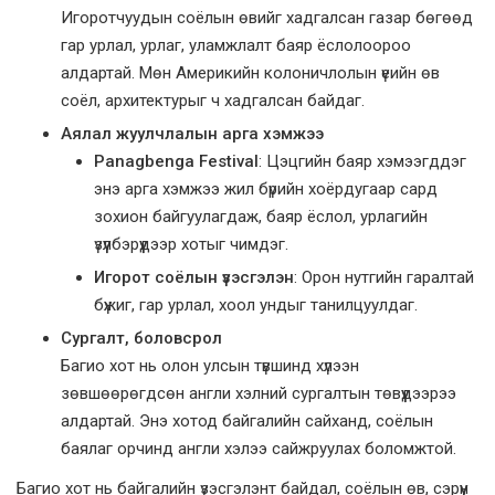
Игоротчуудын соёлын өвийг хадгалсан газар бөгөөд
гар урлал, урлаг, уламжлалт баяр ёслолоороо
алдартай. Мөн Америкийн колоничлолын үеийн өв
соёл, архитектурыг ч хадгалсан байдаг.
Аялал жуулчлалын арга хэмжээ
Panagbenga Festival
: Цэцгийн баяр хэмээгддэг
энэ арга хэмжээ жил бүрийн хоёрдугаар сард
зохион байгуулагдаж, баяр ёслол, урлагийн
үзүүлбэрүүдээр хотыг чимдэг.
Игорот соёлын үзэсгэлэн
: Орон нутгийн гаралтай
бүжиг, гар урлал, хоол ундыг танилцуулдаг.
Сургалт, боловсрол
Багио хот нь олон улсын түвшинд хүлээн
зөвшөөрөгдсөн англи хэлний сургалтын төвүүдээрээ
алдартай. Энэ хотод байгалийн сайханд, соёлын
баялаг орчинд англи хэлээ сайжруулах боломжтой.
Багио хот нь байгалийн үзэсгэлэнт байдал, соёлын өв, сэрүүн