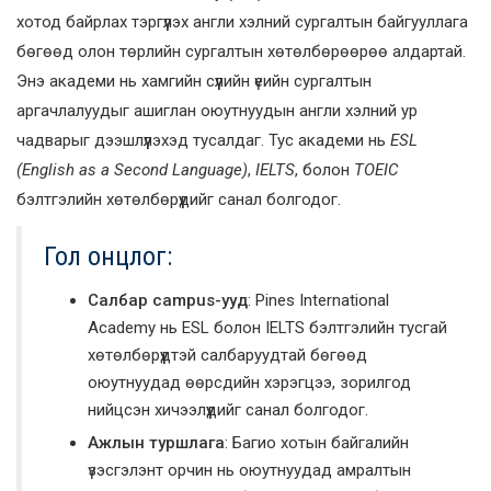
хотод байрлах тэргүүлэх англи хэлний сургалтын байгууллага
бөгөөд олон төрлийн сургалтын хөтөлбөрөөрөө алдартай.
Энэ академи нь хамгийн сүүлийн үеийн сургалтын
аргачлалуудыг ашиглан оюутнуудын англи хэлний ур
чадварыг дээшлүүлэхэд тусалдаг. Тус академи нь
ESL
(English as a Second Language)
,
IELTS
, болон
TOEIC
бэлтгэлийн хөтөлбөрүүдийг санал болгодог.
Гол онцлог:
Салбар campus-ууд
: Pines International
Academy нь ESL болон IELTS бэлтгэлийн тусгай
хөтөлбөрүүдтэй салбаруудтай бөгөөд
оюутнуудад өөрсдийн хэрэгцээ, зорилгод
нийцсэн хичээлүүдийг санал болгодог.
Ажлын туршлага
: Багио хотын байгалийн
үзэсгэлэнт орчин нь оюутнуудад амралтын