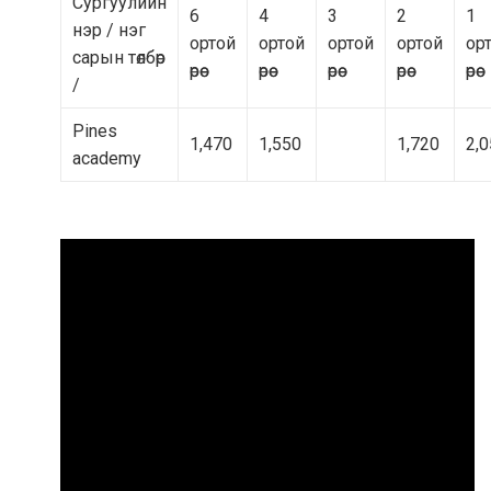
Сургуулийн
6
4
3
2
1
нэр / нэг
ортой
ортой
ортой
ортой
ор
сарын төлбөр
өрөө
өрөө
өрөө
өрөө
өрөө
/
Pines
1,470
1,550
1,720
2,
academy