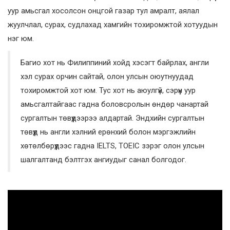
уур амьсгал хосолсон онцгой газар тул амралт, аялал
жуулчлал, сурах, судлахад хамгийн тохиромжтой хотуудын
нэг юм.
Багио хот нь Филиппиний хойд хэсэгт байрлах, англи
хэл сурах орчин сайтай, олон улсын оюутнуудад
тохиромжтой хот юм. Тус хот нь аюулгүй, сэрүүн уур
амьсгалтайгаас гадна боловсролын өндөр чанартай
сургалтын төвүүдээрээ алдартай. Эндхийн сургалтын
төвүүд нь англи хэлний ерөнхий болон мэргэжлийн
хөтөлбөрүүдээс гадна IELTS, TOEIC зэрэг олон улсын
шалгалтанд бэлтгэх ангиудыг санал болгодог.