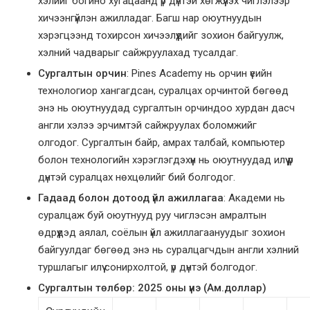
хэлийг богино хугацаанд үр дүнтэй хөгжүүлэх чиглэлээр
хичээнгүйлэн ажилладаг. Багш нар оюутнуудын
хэрэгцээнд тохирсон хичээлүүдийг зохион байгуулж,
хэлний чадварыг сайжруулахад тусалдаг.
Сургалтын орчин
: Pines Academy нь орчин үеийн
технологиор хангагдсан, суралцах орчинтой бөгөөд
энэ нь оюутнуудад сургалтын орчиндоо хурдан дасч
англи хэлээ эрчимтэй сайжруулах боломжийг
олгодог. Сургалтын байр, амрах талбай, компьютер
болон технологийн хэрэглэгдэхүүн нь оюутнуудад илүү үр
дүнтэй суралцах нөхцөлийг бий болгодог.
Гадаад болон дотоод үйл ажиллагаа
: Академи нь
суралцаж буй оюутнууд руу чиглэсэн амралтын
өдрүүдэд аялал, соёлын үйл ажиллагаануудыг зохион
байгуулдаг бөгөөд энэ нь суралцагчдын англи хэлний
туршлагыг илүү сонирхолтой, үр дүнтэй болгодог.
Сургалтын төлбөр: 2025 оны үнэ (Ам.доллар)