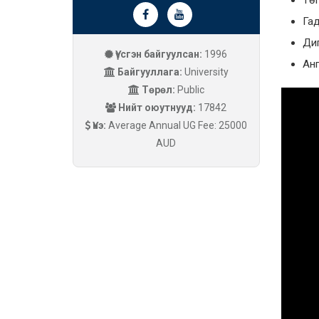
Гад
Дип
Үүсгэн байгуулсан:
1996
Анг
Байгууллага:
University
Төрөл:
Public
Нийт оюутнууд:
17842
Үнэ:
Average Annual UG Fee: 25000
AUD