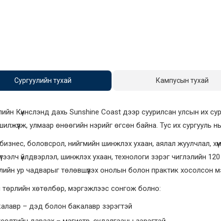
Сургуулийн тухай
Кампусын тухай
ийн Күинслэнд дахь Sunshine Coast дээр суурилсан улсын их сур
шилжүүлж, улмаар өнөөгийн нэрийг өгсөн байна. Тус их сургууль н
бизнес, боловсрол, нийгмийн шинжлэх ухаан, аялал жуулчлал, хүмүүнл
үтээлч үйлдвэрлэл, шинжлэх ухаан, технологи зэрэг чиглэлийн 1
ийн ур чадварыг төлөвшүүлэх онолын болон практик хосолсон м
 төрлийн хөтөлбөр, мэргэжлээс сонгож болно:
алавр – дэд болон бакалавр зэрэгтэй
сөлтийн дараах – магистр, судалгааны зэрэгтэй