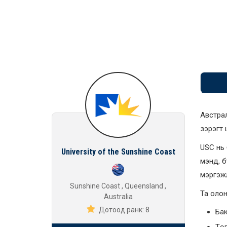
Австрал
зэрэгт 
USC нь 
University of the Sunshine Coast
мэнд, б
мэргэжл
Sunshine Coast , Queensland ,
Та олон
Australia
Дотоод ранк: 8
Бак
Төг