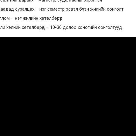
аадад суралцах – нэг семестр эсвэл бүтэн жилийн сонголт
лом – нэг жилийн хөтөлбөрүүд
ли хэлний хөтөлбөрүүд – 10-30 долоо хоногийн сонголтууд