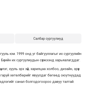
Салбар сургуулиуд
гууль юм. 1999 онд уг байгууллагыг их сургуулийн
ь Бүсийн их сургуулиудын сүлжээнд харьяалагддаг.
эг, хууль эрх зүй, харилцаа холбоо, дизайн, эрүүл
20 гаруй хөтөлбөрийг явуулдаг бөгөөд оюутнуудад
эдлэгийг санал болгодогоороо давуу талтай.