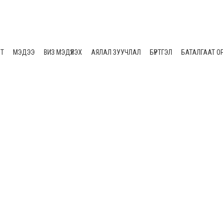
ЛТ
МЭДЭЭ
ВИЗ МЭДҮҮЛЭХ
АЯЛАЛ ЗУУЧЛАЛ
БҮРТГЭЛ
БАТАЛГААТ О