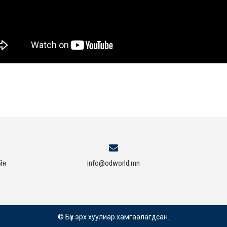
йн
info@odworld.mn
© Бүх эрх хуулиар хамгаалагдсан.