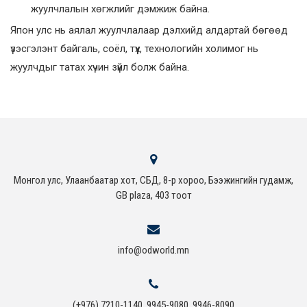
жуулчлалын хөгжлийг дэмжиж байна.
Япон улс нь аялал жуулчлалаар дэлхийд алдартай бөгөөд
үзэсгэлэнт байгаль, соёл, түүх, технологийн холимог нь
жуулчдыг татах хүчин зүйл болж байна.
Монгол улс, Улаанбаатар хот, СБД, 8-р хороо, Бээжингийн гудамж,
GB plaza, 403 тоот
info@odworld.mn
(+976) 7210-1140, 9945-9080, 9946-8090