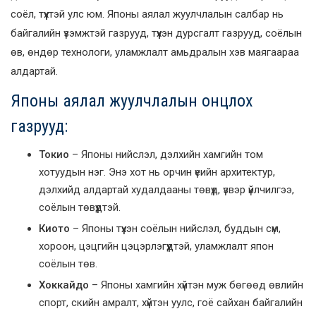
соёл, түүхтэй улс юм. Японы аялал жуулчлалын салбар нь
байгалийн үзэмжтэй газрууд, түүхэн дурсгалт газрууд, соёлын
өв, өндөр технологи, уламжлалт амьдралын хэв маягаараа
алдартай.
Японы аялал жуулчлалын онцлох
газрууд:
Токио
– Японы нийслэл, дэлхийн хамгийн том
хотуудын нэг. Энэ хот нь орчин үеийн архитектур,
дэлхийд алдартай худалдааны төвүүд, үзвэр үйлчилгээ,
соёлын төвүүдтэй.
Киото
– Японы түүхэн соёлын нийслэл, буддын сүм,
хороон, цэцгийн цэцэрлэгүүдтэй, уламжлалт япон
соёлын төв.
Хоккайдо
– Японы хамгийн хүйтэн муж бөгөөд өвлийн
спорт, скийн амралт, хүйтэн уулс, гоё сайхан байгалийн