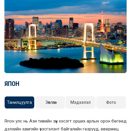
ЯПОН
Танилцуулга
Зөвлөгөө
Мэдээлэл
Фото
Япон улс нь Ази тивийн зүүн хэсэгт орших арлын орон бөгөөд
дэлхийн хамгийн үзэсгэлэнт байгалийн газрууд, өвөрмөц