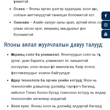
үзэмжтэй.
Осака
– Японы өргөн дэлгэр худалдаа, хоол хүнс,
соёлын амттануудтай танилцах боломжтой хот.
Окинава
– Азийн халуун орны арал, эртний япон соёл,
улаан элсэн эрэг, өвөрмөц амьдралыг үзэх
боломжтой.
Японы аялал жуулчлалын давуу талууд:
Өвөрмөц соёл ба уламжлал
: Япончуудын соёл нь түүх,
урлаг, уран барилга, уламжлалт ёс заншилтай
хослуулан, олон янзын үйл ажиллагаа, баяр ёслол,
фестивалуудыг зохион байгуулдаг.
Өндөр технологи ба орчин үеийн хотууд
: Япон нь
технологийн дэвшлээр дэлхийд тэргүүлэгч бөгөөд,
нийслэл Токио болон бусад томоохон хотууд нь өндөр
технологийн хөгжлөөр алдартай.
Хоол хүнс
: Японы хоол нь дэлхийд алдартай бөгөөд