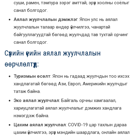
суши, рамен, тэмпура зэрэг амттай, эрүүл хоолны соёлыг
санал болгодог.
Аялал жуулчлалын дэмжлэг
: Япон улс нь аялал
жуулчлалын талаар өндөр үйлчилгээ, чанартай
байгууллагуудтай бөгөөд жуулчдад тав тухтай орчинг
санал болгодог.
Сүүлийн үеийн аялал жуулчлалын
өөрчлөлтүүд:
Туризмын өсөлт
: Япон нь гадаад жуулчдын тоо ихсэх
хандлагатай бөгөөд Ази, Европ, Америкийн жуулчдыг
татаж байна.
Эко аялал жуулчлал
: Байгаль орчны хамгаалал,
хариуцлагатай аялал жуулчлалыг дэмжих хандлага
нэмэгдэж байна.
Цахим аялал жуулчлал
: COVID-19 цар тахлын дараа
цахим үйлчилгээ, эрүүл мэндийн шаардлага, онлайн аялал