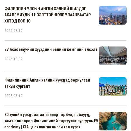
ФИЛИППИН УЛСЫН АНГЛИ ХЭЛНИЙ ШИЛДЭГ
АКАДЕМИУДЫН НЭЭЛТТЭЙ ӨДӨРЛӨГ УЛААНБААТАР
ХОТОД БОЛНО
2026-03-10
EV Academy-ийн хүүхдийн өвлийн кемпийн элсэлт
2025-10-02
Филиппиний Англи хэлний хүүхдэд зориулсан
вакум сургалт
2025-05-12
30 хувийн урьдчилгаа төлөөд гэр бүл, найзууд,
хамт олноороо Филиппиний тэргүүлэх сургууль EV
academy | CIA -д аялангаа англи хэл сурах