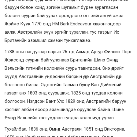
баруун болон хойд эргийн шугамыг бүрэн зурагласан
боловч суурин байгуулах оролдлого огт хийгээгүй ажээ.
Жэймс Күүк 1770 онд HM Bark Endeavour хөлөг онгоцоор
аялж, Австралийн зүүн эргийг зураглан, тус газрыг Их
Британийн эзэмшил хэмээн тунхаглажээ.
1788 оны нэгдүгээр сарын 26-нд Ахмад Артур Филлип Порт
Жэксонд суурин байгуулснаар Британийн Шинэ Өмнөд
Вэльсийн титмийн колонийн суурь тавигдсан. Энэ өдрийг
сүүлд Австралийн үндэсний баярын өдөр Австралийн өдөр
болгосон билээ. Одоогийн Тасман буюу Ван Диймений
газарт анх 1803 онд суурьшиж, 1825 онд тусдаа колони
болгосон. Нэгдсэн Вант Улс 1829 онд Австралийн баруун
хэсгийг албан ёсоор эзэмшилдээ оруулсан байна. Шинэ
Өмнөд Вэльсийн хэсгүүдээс тусдаа колониуд үүсэв.
Тухайлбал, 1836 онд Өмнөд Австрали, 1851 онд Викториа,