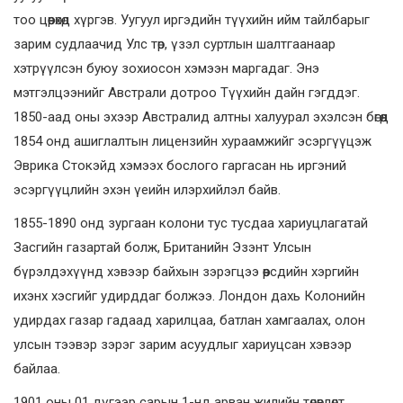
тоо цөөрөхөд хүргэв. Уугуул иргэдийн түүхийн ийм тайлбарыг
зарим судлаачид Улс төр, үзэл суртлын шалтгаанаар
хэтрүүлсэн буюу зохиосон хэмээн маргадаг. Энэ
мэтгэлцээнийг Австрали дотроо Түүхийн дайн гэгддэг.
1850-аад оны эхээр Австралид алтны халуурал эхэлсэн бөгөөд
1854 онд ашиглалтын лицензийн хураамжийг эсэргүүцэж
Эврика Стокэйд хэмээх бослого гаргасан нь иргэний
эсэргүүцлийн эхэн үеийн илэрхийлэл байв.
1855-1890 онд зургаан колони тус тусдаа хариуцлагатай
Засгийн газартай болж, Британийн Эзэнт Улсын
бүрэлдэхүүнд хэвээр байхын зэрэгцээ өөрсдийн хэргийн
ихэнх хэсгийг удирддаг болжээ. Лондон дахь Колонийн
удирдах газар гадаад харилцаа, батлан хамгаалах, олон
улсын тээвэр зэрэг зарим асуудлыг хариуцсан хэвээр
байлаа.
1901 оны 01 дүгээр сарын 1-нд арван жилийн төлөвлөлт,