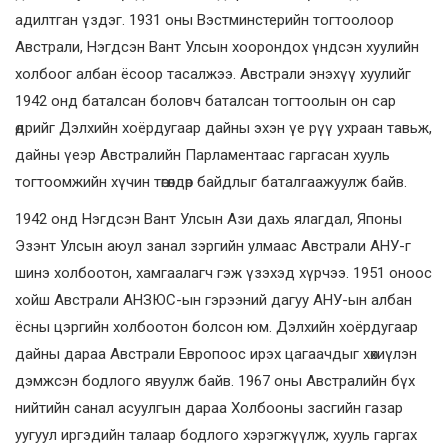
адилтган үздэг. 1931 оны Вэстминстерийн тогтоолоор
Австрали, Нэгдсэн Вант Улсын хоорондох үндсэн хуулийн
холбоог албан ёсоор тасалжээ. Австрали энэхүү хуулийг
1942 онд баталсан боловч баталсан тогтоолын он сар
өдрийг Дэлхийн хоёрдугаар дайны эхэн үе рүү ухраан тавьж,
дайны үеэр Австралийн Парламентаас гаргасан хууль
тогтоомжийн хүчин төгөлдөр байдлыг баталгаажуулж байв.
1942 онд Нэгдсэн Вант Улсын Ази дахь ялагдал, Японы
Эзэнт Улсын аюул занал зэргийн улмаас Австрали АНУ-г
шинэ холбоотон, хамгаалагч гэж үзэхэд хүрчээ. 1951 оноос
хойш Австрали АНЗЮС-ын гэрээний дагуу АНУ-ын албан
ёсны цэргийн холбоотон болсон юм. Дэлхийн хоёрдугаар
дайны дараа Австрали Европоос ирэх цагаачдыг хөхиүлэн
дэмжсэн бодлого явуулж байв. 1967 оны Австралийн бүх
нийтийн санал асуулгын дараа Холбооны засгийн газар
уугуул иргэдийн талаар бодлого хэрэгжүүлж, хууль гаргах