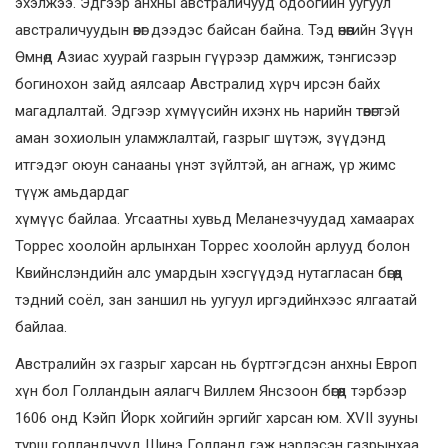
эхэлжээ. Эдгээр анхны австраличууд одоогийн уугуул
австраличуудын өвөг дээдэс байсан байна. Тэд өнөөгийн Зүүн
Өмнөд Азиас хуурай газрын гүүрээр дамжиж, тэнгисээр
богинохон зайд аялсаар Австралид хүрч ирсэн байх
магадлалтай. Эдгээр хүмүүсийн ихэнх нь нарийн төвөгтэй
аман зохиолын уламжлалтай, газрыг шүтэж, зүүдэнд
итгэдэг оюун санааны үнэт зүйлтэй, ан агнаж, үр жимс
түүж амьдардаг
хүмүүс байлаа. Угсаатны хувьд Меланезчуудад хамаарах
Торрес хоолойн арлынхан Торрес хоолойн арлууд болон
Квийнслэндийн алс умардын хэсгүүдэд нутагласан бөгөөд
тэдний соёл, зан заншил нь уугуул иргэдийнхээс ялгаатай
байлаа.
Австралийн эх газрыг харсан нь бүртгэгдсэн анхны Европ
хүн бол Голландын аялагч Виллем Янсзоон бөгөөд тэрбээр
1606 онд Кэйп Йорк хойгийн эргийг харсан юм. XVII зууны
турш голландчууд Шинэ Голланд гэж нэрлэсэн газрынхаа