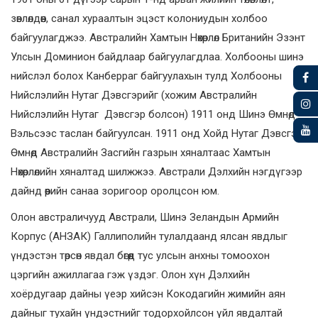
зөвлөлдөөн, санал хураалтын эцэст колониудын холбоо
байгуулагджээ. Австралийн Хамтын Нөхөрлөл Британийн Эзэнт
Улсын Доминион байдлаар байгуулагдлаа. Холбооны шинэ
нийслэл болох Канберраг байгуулахын тулд Холбооны
Нийслэлийн Нутаг Дэвсгэрийг (хожим Австралийн
Нийслэлийн Нутаг Дэвсгэр болсон) 1911 онд Шинэ Өмнөд
Вэльсээс таслан байгуулсан. 1911 онд Хойд Нутаг Дэвсгэр
Өмнөд Австралийн Засгийн газрын хяналтаас Хамтын
Нөхөрлөлийн хяналтад шилжжээ. Австрали Дэлхийн нэгдүгээр
дайнд өөрийн санаа зоригоор оролцсон юм.
Олон австраличууд Австрали, Шинэ Зеландын Армийн
Корпус (АНЗАК) Галлиполийн тулалдаанд ялсан явдлыг
үндэстэн төрсөн явдал бөгөөд тус улсын анхны томоохон
цэргийн ажиллагаа гэж үздэг. Олон хүн Дэлхийн
хоёрдугаар дайны үеэр хийсэн Кокодагийн жимийн аян
дайныг тухайн үндэстнийг тодорхойлсон үйл явдалтай