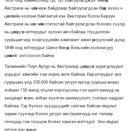
1859 онд Квийнслэнд тус тус байгуулагджээ. Өмнөд
Австрали нь чөлөөт муж байдлаар байгуулагдсан бөгөөд хэзээ ч
цөллөгийн колони байгаагүй юм. Викториа болон Баруун
Австрали нь мөн чөлөөт статустай байгуулагдсан боловч сүүлд
нь цөлөгдсөн ялтнуудыг хүлээн авч байлаа. Нүүдэллэн
суурьшигчид эсэргүүцлийн кампанит ажил өрнүүлсний дүнд
1848 онд ялтнуудыг Шинэ Өмнөд Вэльсийн колони руу
цөлөхийг зогсоосон байна.
Тасманийн Порт Артур нь Австралид цөлөгдсөн хоригдлуудыг
хорьдог хамгийн том хорих анги байлаа. Европчуудыг анх
суурьших үед 350,000 байсан уугуул иргэд суурьшсанаас
хойших 150 жилд огцом хорогдсоны гол шалтгаанууд нь
халдварт өвчин, албан нүүлгэн шилжүүлэлт, соёлын задрал
байлаа. Гэр бүлээс хүүхдүүдийг салгаж байсан явдлыг
зарим түүхчид болон уугуул австраличууд нэг талаар
геноцид гэж тооцож болно хэмээн мэтгэдэг. Энэ явдал
уугуул хүн амын