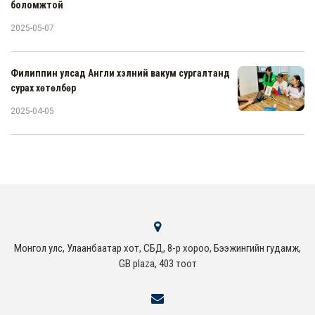
боломжтой
2025-05-07
Филиппин улсад Англи хэлний вакум сургалтанд
сурах хөтөлбөр
2025-04-05
Монгол улс, Улаанбаатар хот, СБД, 8-р хороо, Бээжингийн гудамж,
GB plaza, 403 тоот