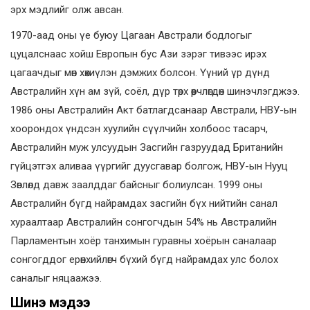
эрх мэдлийг олж авсан.
1970-аад оны үе буюу Цагаан Австрали бодлогыг
цуцалснаас хойш Европын бус Ази зэрэг тивээс ирэх
цагаачдыг мөн хөхиүлэн дэмжих болсон. Үүний үр дүнд
Австралийн хүн ам зүй, соёл, дүр төрх өөрчлөгдөн шинэчлэгджээ.
1986 оны Австралийн Акт батлагдсанаар Австрали, НВУ-ын
хоорондох үндсэн хуулийн сүүлчийн холбоос тасарч,
Австралийн муж улсуудын Засгийн газруудад Британийн
гүйцэтгэх аливаа үүргийг дуусгавар болгож, НВУ-ын Нууц
Зөвлөлд давж заалддаг байсныг болиулсан. 1999 оны
Австралийн бүгд найрамдах засгийн бүх нийтийн санал
хураалтаар Австралийн сонгогчдын 54% нь Австралийн
Парламентын хоёр танхимын гуравны хоёрын саналаар
сонгогддог ерөнхийлөгч бүхий бүгд найрамдах улс болох
саналыг няцаажээ.
Шинэ мэдээ