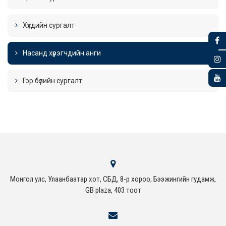
Хүүхдийн сургалт
Насанд хүрэгчдийн анги
Гэр бүлийн сургалт
Монгол улс, Улаанбаатар хот, СБД, 8-р хороо, Бээжингийн гудамж,
GB plaza, 403 тоот