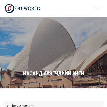
НАСАНД ХҮРЭГЧДИЙН АНГИ
Цахим сургалт