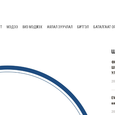
ЛТ
МЭДЭЭ
ВИЗ МЭДҮҮЛЭХ
АЯЛАЛ ЗУУЧЛАЛ
БҮРТГЭЛ
БАТАЛГААТ О
Ш
Ф
Ш
У
20
E
к
20