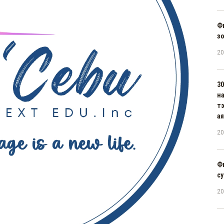
Ф
зо
20
30
н
тэ
ая
20
Ф
су
20