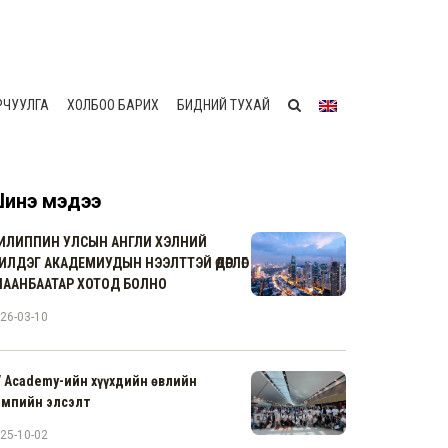
РЧУУЛГА
ХОЛБОО БАРИХ
БИДНИЙ ТУХАЙ
инэ мэдээ
ИЛИППИН УЛСЫН АНГЛИ ХЭЛНИЙ
ИЛДЭГ АКАДЕМИУДЫН НЭЭЛТТЭЙ ӨДӨРЛӨГ
ЛААНБААТАР ХОТОД БОЛНО
26-03-10
V Academy-ийн хүүхдийн өвлийн
емпийн элсэлт
25-10-02