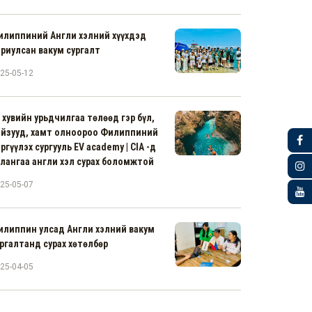
илиппиний Англи хэлний хүүхдэд
риулсан вакум сургалт
25-05-12
 хувийн урьдчилгаа төлөөд гэр бүл,
айзууд, хамт олноороо Филиппиний
ргүүлэх сургууль EV academy | CIA -д
лангаа англи хэл сурах боломжтой
25-05-07
илиппин улсад Англи хэлний вакум
ргалтанд сурах хөтөлбөр
25-04-05