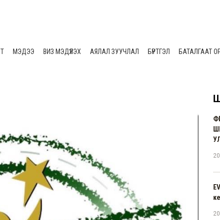
ЛТ
МЭДЭЭ
ВИЗ МЭДҮҮЛЭХ
АЯЛАЛ ЗУУЧЛАЛ
БҮРТГЭЛ
БАТАЛГААТ О
Ш
Ф
Ш
У
20
E
к
20