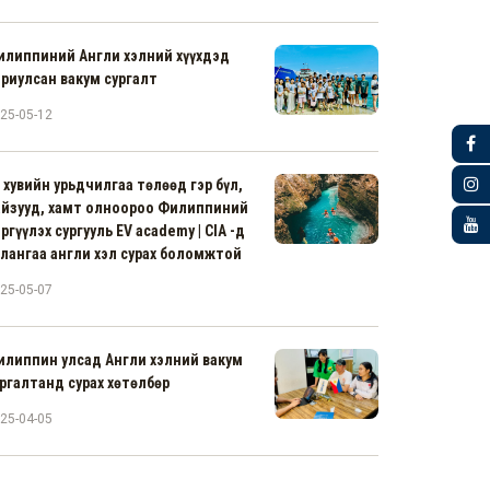
илиппиний Англи хэлний хүүхдэд
риулсан вакум сургалт
25-05-12
 хувийн урьдчилгаа төлөөд гэр бүл,
айзууд, хамт олноороо Филиппиний
ргүүлэх сургууль EV academy | CIA -д
лангаа англи хэл сурах боломжтой
25-05-07
илиппин улсад Англи хэлний вакум
ргалтанд сурах хөтөлбөр
25-04-05