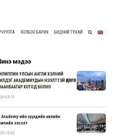
РЧУУЛГА
ХОЛБОО БАРИХ
БИДНИЙ ТУХАЙ
инэ мэдээ
ИЛИППИН УЛСЫН АНГЛИ ХЭЛНИЙ
ИЛДЭГ АКАДЕМИУДЫН НЭЭЛТТЭЙ ӨДӨРЛӨГ
ЛААНБААТАР ХОТОД БОЛНО
26-03-10
V Academy-ийн хүүхдийн өвлийн
емпийн элсэлт
25-10-02