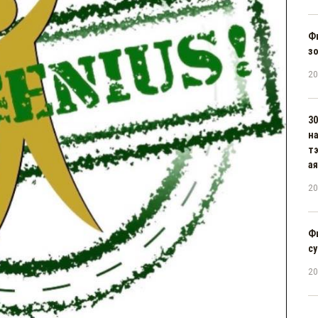
Ф
зо
20
30
н
тэ
ая
20
Ф
су
20