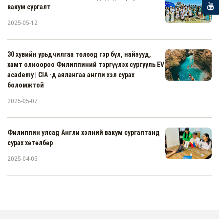
вакум сургалт
2025-05-12
30 хувийн урьдчилгаа төлөөд гэр бүл, найзууд,
хамт олноороо Филиппиний тэргүүлэх сургууль EV
academy | CIA -д аялангаа англи хэл сурах
боломжтой
2025-05-07
Филиппин улсад Англи хэлний вакум сургалтанд
сурах хөтөлбөр
2025-04-05