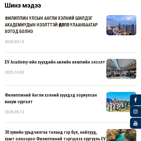
Шинэ мэдээ
ФИЛИППИН УЛСЫН АНГЛИ ХЭЛНИЙ ШИЛДЭГ
АКАДЕМИУДЫН НЭЭЛТТЭЙ ӨДӨРЛӨГ УЛААНБААТАР
ХОТОД БОЛНО
2026-03-10
EV Academy-ийн хүүхдийн өвлийн кемпийн элсэлт
2025-10-02
Филиппиний Англи хэлний хүүхдэд зориулсан
вакум сургалт
2025-05-12
30 хувийн урьдчилгаа төлөөд гэр бүл, найзууд,
хамт олноороо Филиппиний тэргүүлэх сургууль EV