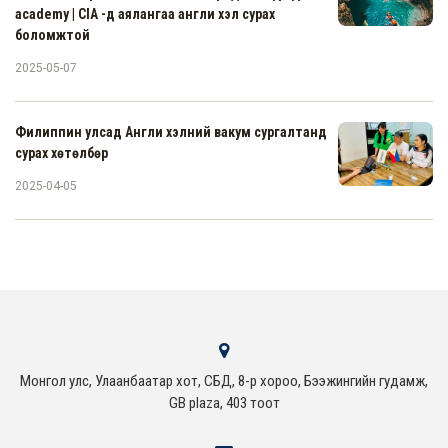
academy | CIA -д аялангаа англи хэл сурах
боломжтой
2025-05-07
Филиппин улсад Англи хэлний вакум сургалтанд
сурах хөтөлбөр
2025-04-05
Монгол улс, Улаанбаатар хот, СБД, 8-р хороо, Бээжингийн гудамж,
GB plaza, 403 тоот