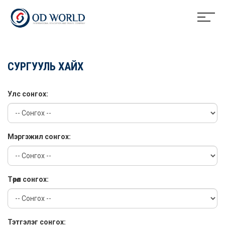
СУРГУУЛЬ ХАЙХ
Улс сонгох:
Мэргэжил сонгох:
Төрөл сонгох:
Тэтгэлэг сонгох: