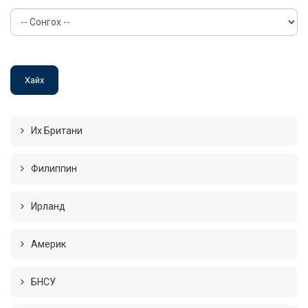
Их Британи
Филиппин
Ирланд
Америк
БНСУ