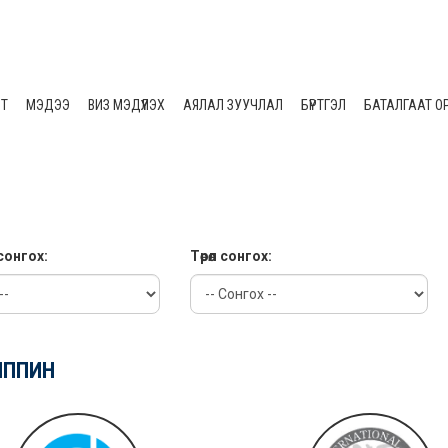
ЛТ
МЭДЭЭ
ВИЗ МЭДҮҮЛЭХ
АЯЛАЛ ЗУУЧЛАЛ
БҮРТГЭЛ
БАТАЛГААТ О
сонгох:
Төрөл сонгох:
ИППИН