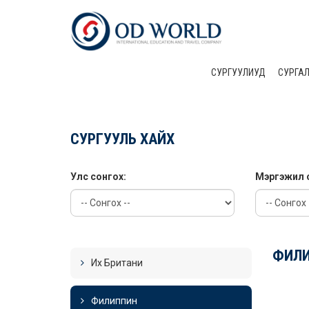
СУРГУУЛИУД
CУРГА
СУРГУУЛЬ ХАЙХ
Улс сонгох:
Мэргэжил 
ФИЛ
Их Британи
Филиппин