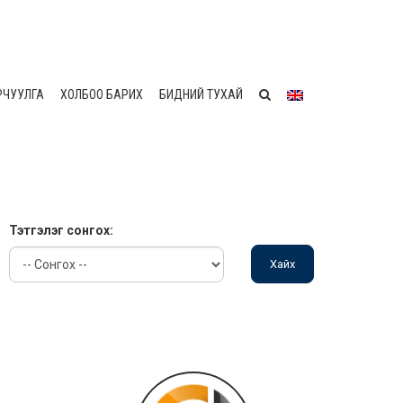
РЧУУЛГА
ХОЛБОО БАРИХ
БИДНИЙ ТУХАЙ
Тэтгэлэг сонгох: