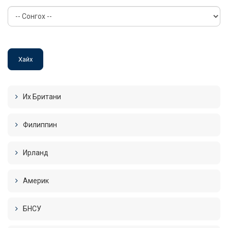
Их Британи
Филиппин
Ирланд
Америк
БНСУ