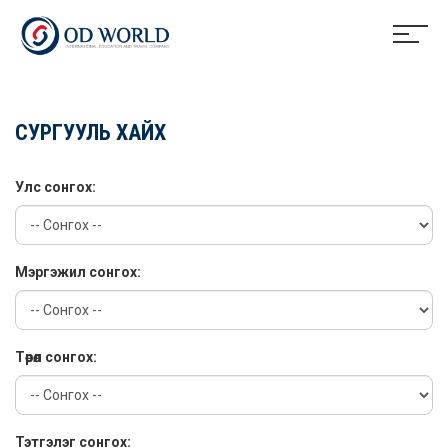
СУРГУУЛЬ ХАЙХ
Улс сонгох:
Мэргэжил сонгох:
Төрөл сонгох:
Тэтгэлэг сонгох: