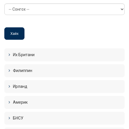
Их Британи
Филиппин
Ирланд
Америк
БНСУ