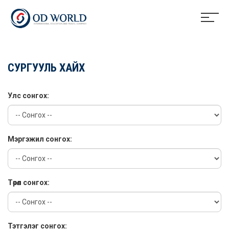
СУРГУУЛЬ ХАЙХ
Улс сонгох:
Мэргэжил сонгох:
Төрөл сонгох:
Тэтгэлэг сонгох: