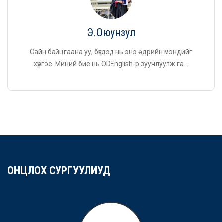
Э.Оюунзул
Сайн байцгаана уу, бүгдэд нь энэ өдрийн мэндийг
хүргэе. Миний бие нь ODEnglish-р зуучлуулж га...
ОНЦЛОХ СУРГУУЛИУД