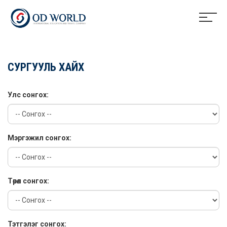
СУРГУУЛЬ ХАЙХ
Улс сонгох:
Мэргэжил сонгох:
Төрөл сонгох:
Тэтгэлэг сонгох: