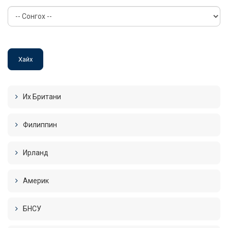
Их Британи
Филиппин
Ирланд
Америк
БНСУ